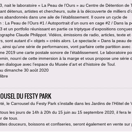
, nait le laboratoire « La Peau de l’Ours » au Centre de Détention de T
ant détenus, artistes et chercheurs, suite à la découverte de milliers d’
s abandonnés dans une aile de l’établissement. Il ouvre un cycle de
n : La Peau de l’Ours #1 / Autoportrait d’un ours en cage #2 / Dans la 
#3 et un portfolio réunissant en partie ce triptyque d’expositions conçue
ographe Claude Philippot. Vidéos, émissions de radio, articles, texte et 
s, sont autant d’« objets » créés alors. Le spectacle « Dans la peau de
», ainsi qu’une série de performances, vont parfaire cette partition avec
ne 2019 une carte postale sonore de l’établissement. Le laboratoire po
min, nourri de cette immersion à la marge et vous propose une série 
en dialogue avec l’espace du Musée d’art et d’histoire de Toul.
au dimanche 30 août 2020
libre
OUSEL DU FESTY PARK
été, le Carrousel du Festy Park s’installe dans les Jardins de l’Hôtel de V
tous les jours de 14h à 20h du 15 juin au 15 septembre 2020, il fera le
r de tous.
ites douceurs, boissons et confiseries, seront également en vente sur 