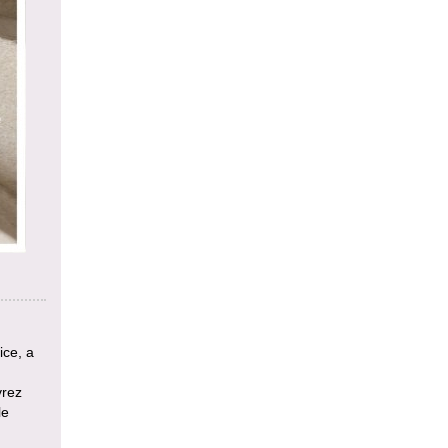
ce, a
vrez
le