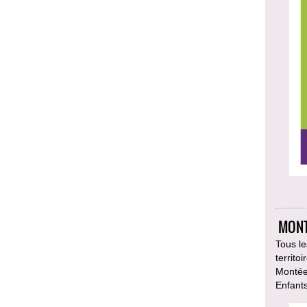
MONT
Tous le
territo
Montées
Enfant