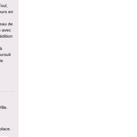
oul,
ours en
peau de
s avec
édition
 à
ursuit
de
ille.
place.