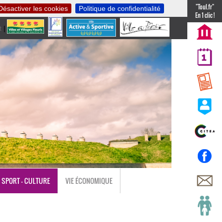
"Toul.fr"
Désactiver les cookies
Politique de confidentialité
En 1 clic !
t
|
nl
SPORT - CULTURE
VIE ÉCONOMIQUE