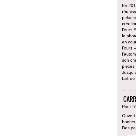
En 2013
réuniss
peluche
créatio
l’ours 
le phot
en cour
l’ours 
l’autom
son che
pièces 
Jusqu’
Entrée 
CARR
Pour l’
Ouvert 
bonheu
Des pet