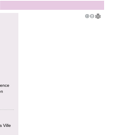
uence
en
 Ville