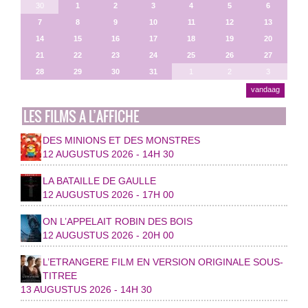
30
1
2
3
4
5
6
7
8
9
10
11
12
13
14
15
16
17
18
19
20
21
22
23
24
25
26
27
28
29
30
31
1
2
3
vandaag
LES FILMS A L’AFFICHE
DES MINIONS ET DES MONSTRES
12 AUGUSTUS 2026 - 14H 30
LA BATAILLE DE GAULLE
12 AUGUSTUS 2026 - 17H 00
ON L’APPELAIT ROBIN DES BOIS
12 AUGUSTUS 2026 - 20H 00
L’ETRANGERE FILM EN VERSION ORIGINALE SOUS-
TITREE
13 AUGUSTUS 2026 - 14H 30