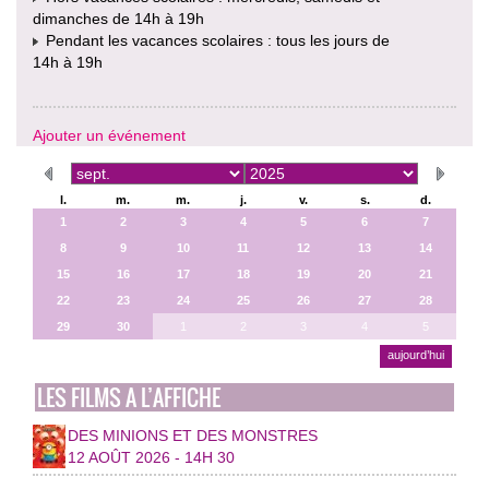
dimanches de 14h à 19h
Pendant les vacances scolaires : tous les jours de
14h à 19h
Ajouter un événement
l.
m.
m.
j.
v.
s.
d.
1
2
3
4
5
6
7
8
9
10
11
12
13
14
15
16
17
18
19
20
21
22
23
24
25
26
27
28
29
30
1
2
3
4
5
aujourd’hui
LES FILMS A L’AFFICHE
DES MINIONS ET DES MONSTRES
12 AOÛT 2026 - 14H 30