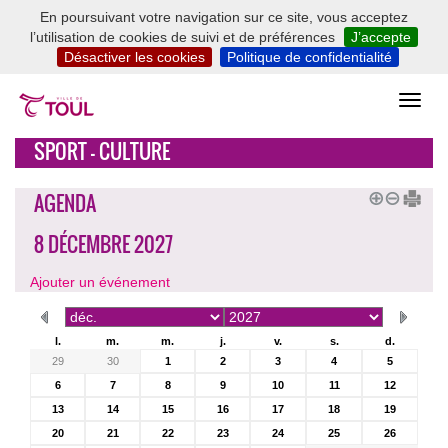
En poursuivant votre navigation sur ce site, vous acceptez
l’utilisation de cookies de suivi et de préférences
J’accepte
Désactiver les cookies
Politique de confidentialité
SPORT - CULTURE
AGENDA
8 DÉCEMBRE 2027
Ajouter un événement
l.
m.
m.
j.
v.
s.
d.
29
30
1
2
3
4
5
6
7
8
9
10
11
12
13
14
15
16
17
18
19
20
21
22
23
24
25
26