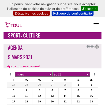
En poursuivant votre navigation sur ce site, vous acceptez
l’utilisation de cookies de suivi et de préférences
J’accepte
Désactiver les cookies
Politique de confidentialité
SPORT - CULTURE
AGENDA
9 MARS 2031
Ajouter un événement
l.
m.
m.
j.
v.
s.
d.
24
25
26
27
28
1
2
3
4
5
6
7
8
9
10
11
12
13
14
15
16
17
18
19
20
21
22
23