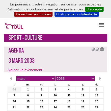
En poursuivant votre navigation sur ce site, vous acceptez
l’utilisation de cookies de suivi et de préférences
J’accepte
Désactiver les cookies
Politique de confidentialité
SPORT - CULTURE
AGENDA
3 MARS 2033
Ajouter un événement
l.
m.
m.
j.
v.
s.
d.
28
1
2
3
4
5
6
7
8
9
10
11
12
13
14
15
16
17
18
19
20
21
22
23
24
25
26
27