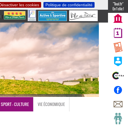
"Toul.fr"
Désactiver les cookies
Politique de confidentialité
En 1 clic !
t
|
nl
SPORT - CULTURE
VIE ÉCONOMIQUE