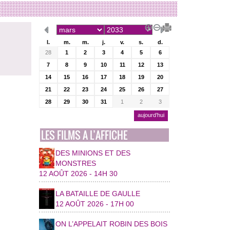
l.
m.
m.
j.
v.
s.
d.
28
1
2
3
4
5
6
7
8
9
10
11
12
13
14
15
16
17
18
19
20
21
22
23
24
25
26
27
28
29
30
31
1
2
3
aujourd’hui
LES FILMS A L’AFFICHE
DES MINIONS ET DES
MONSTRES
12 AOÛT 2026 - 14H 30
LA BATAILLE DE GAULLE
12 AOÛT 2026 - 17H 00
ON L’APPELAIT ROBIN DES BOIS