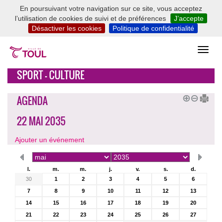
En poursuivant votre navigation sur ce site, vous acceptez
l’utilisation de cookies de suivi et de préférences
J’accepte
Désactiver les cookies
Politique de confidentialité
SPORT - CULTURE
AGENDA
22 MAI 2035
Ajouter un événement
l.
m.
m.
j.
v.
s.
d.
30
1
2
3
4
5
6
7
8
9
10
11
12
13
14
15
16
17
18
19
20
21
22
23
24
25
26
27