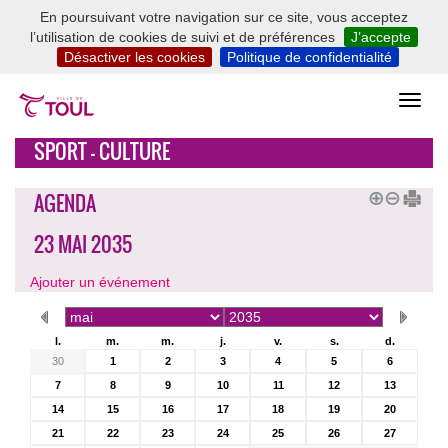
En poursuivant votre navigation sur ce site, vous acceptez
l’utilisation de cookies de suivi et de préférences
J’accepte
Désactiver les cookies
Politique de confidentialité
SPORT - CULTURE
AGENDA
23 MAI 2035
Ajouter un événement
l.
m.
m.
j.
v.
s.
d.
30
1
2
3
4
5
6
7
8
9
10
11
12
13
14
15
16
17
18
19
20
21
22
23
24
25
26
27