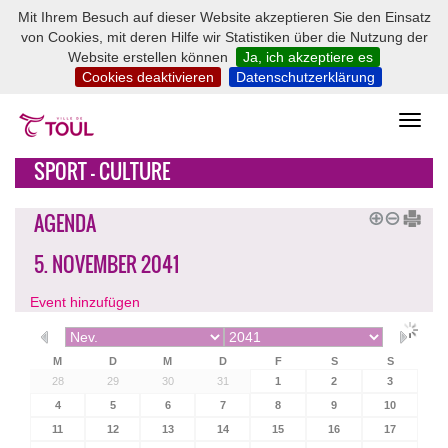
Mit Ihrem Besuch auf dieser Website akzeptieren Sie den Einsatz
von Cookies, mit deren Hilfe wir Statistiken über die Nutzung der
Website erstellen können
Ja, ich akzeptiere es
Cookies deaktivieren
Datenschutzerklärung
SPORT - CULTURE
AGENDA
5. NOVEMBER 2041
Event hinzufügen
M
D
M
D
F
S
S
28
29
30
31
1
2
3
4
5
6
7
8
9
10
11
12
13
14
15
16
17