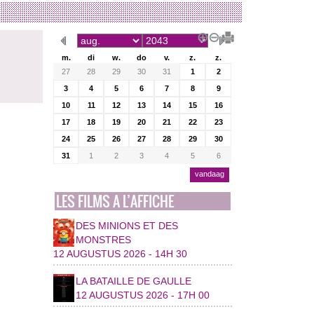
m.
di
w.
do
v.
z.
z.
27
28
29
30
31
1
2
3
4
5
6
7
8
9
10
11
12
13
14
15
16
17
18
19
20
21
22
23
24
25
26
27
28
29
30
31
1
2
3
4
5
6
vandaag
LES FILMS A L’AFFICHE
DES MINIONS ET DES
MONSTRES
12 AUGUSTUS 2026 - 14H 30
LA BATAILLE DE GAULLE
12 AUGUSTUS 2026 - 17H 00