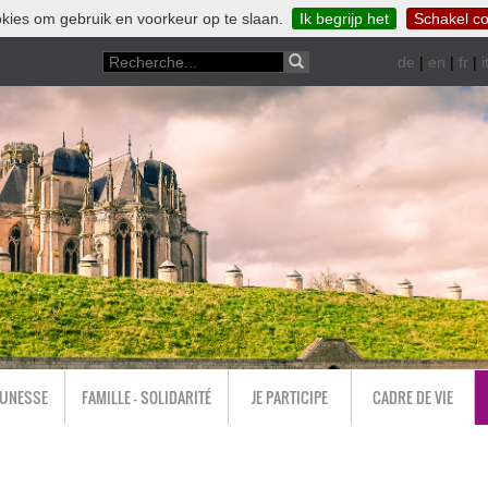
kies om gebruik en voorkeur op te slaan.
Ik begrijp het
Schakel co
de
|
en
|
fr
|
i
EUNESSE
FAMILLE - SOLIDARITÉ
JE PARTICIPE
CADRE DE VIE