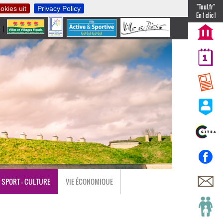
"Toul.fr"
okies uit
Privacy Policy
En 1 clic !
t
|
nl
SPORT - CULTURE
VIE ÉCONOMIQUE