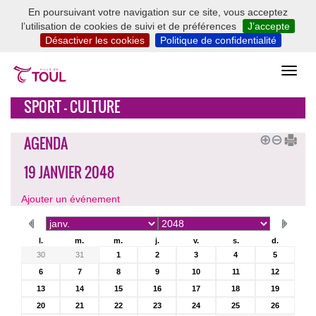
En poursuivant votre navigation sur ce site, vous acceptez
l’utilisation de cookies de suivi et de préférences
J’accepte
Désactiver les cookies
Politique de confidentialité
SPORT - CULTURE
AGENDA
19 JANVIER 2048
Ajouter un événement
l.
m.
m.
j.
v.
s.
d.
30
31
1
2
3
4
5
6
7
8
9
10
11
12
13
14
15
16
17
18
19
20
21
22
23
24
25
26