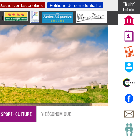
"Toul.fr"
Désactiver les cookies
Politique de confidentialité
En 1 clic !
t
|
nl
SPORT - CULTURE
VIE ÉCONOMIQUE