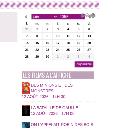
l.
m.
m.
j.
v.
s.
d.
31
1
2
3
4
5
6
7
8
9
10
11
12
13
14
15
16
17
18
19
20
21
22
23
24
25
26
27
28
29
30
1
2
3
4
aujourd’hui
LES FILMS A L’AFFICHE
DES MINIONS ET DES
MONSTRES
12 AOÛT 2026 - 14H 30
LA BATAILLE DE GAULLE
12 AOÛT 2026 - 17H 00
ON L’APPELAIT ROBIN DES BOIS