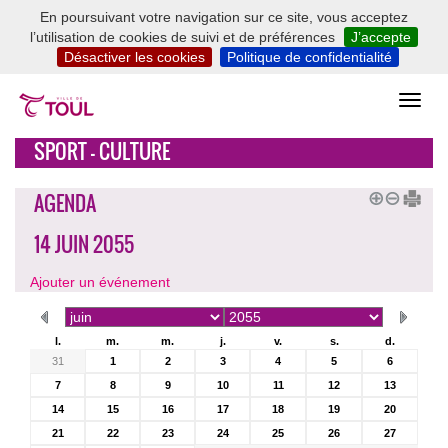
En poursuivant votre navigation sur ce site, vous acceptez
l’utilisation de cookies de suivi et de préférences
J’accepte
Désactiver les cookies
Politique de confidentialité
SPORT - CULTURE
AGENDA
14 JUIN 2055
Ajouter un événement
l.
m.
m.
j.
v.
s.
d.
31
1
2
3
4
5
6
7
8
9
10
11
12
13
14
15
16
17
18
19
20
21
22
23
24
25
26
27