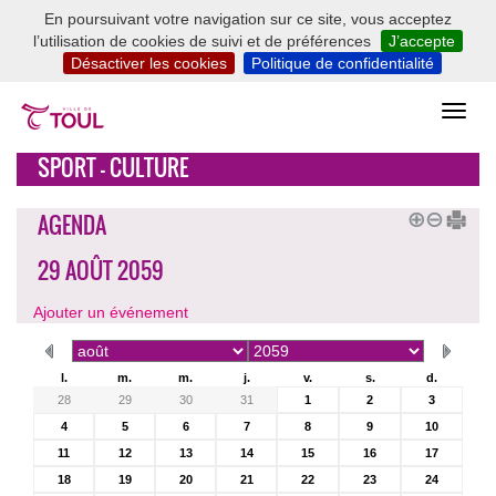
En poursuivant votre navigation sur ce site, vous acceptez
l’utilisation de cookies de suivi et de préférences
J’accepte
Désactiver les cookies
Politique de confidentialité
SPORT - CULTURE
AGENDA
29 AOÛT 2059
Ajouter un événement
l.
m.
m.
j.
v.
s.
d.
28
29
30
31
1
2
3
4
5
6
7
8
9
10
11
12
13
14
15
16
17
18
19
20
21
22
23
24