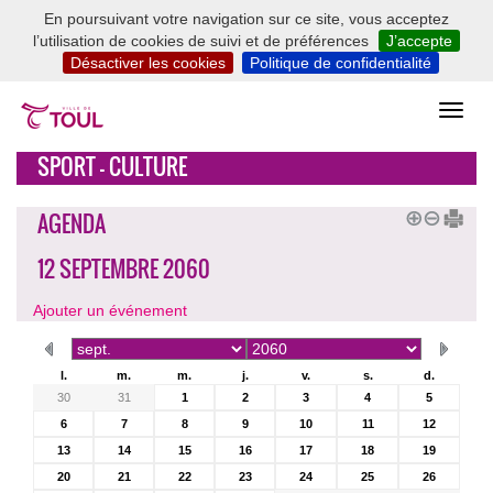
En poursuivant votre navigation sur ce site, vous acceptez
l’utilisation de cookies de suivi et de préférences
J’accepte
Désactiver les cookies
Politique de confidentialité
SPORT - CULTURE
AGENDA
12 SEPTEMBRE 2060
Ajouter un événement
l.
m.
m.
j.
v.
s.
d.
30
31
1
2
3
4
5
6
7
8
9
10
11
12
13
14
15
16
17
18
19
20
21
22
23
24
25
26