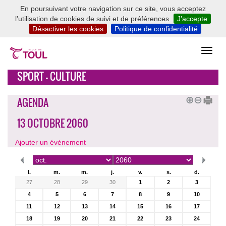
En poursuivant votre navigation sur ce site, vous acceptez
l’utilisation de cookies de suivi et de préférences
J’accepte
Désactiver les cookies
Politique de confidentialité
SPORT - CULTURE
AGENDA
13 OCTOBRE 2060
Ajouter un événement
l.
m.
m.
j.
v.
s.
d.
27
28
29
30
1
2
3
4
5
6
7
8
9
10
11
12
13
14
15
16
17
18
19
20
21
22
23
24