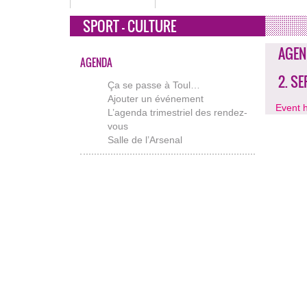
SPORT - CULTURE
AGEN
AGENDA
2. S
Ça se passe à Toul…
Ajouter un événement
Event 
L’agenda trimestriel des rendez-
vous
Salle de l’Arsenal