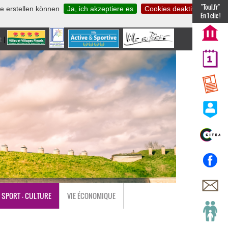
"Toul.fr"
te erstellen können
Ja, ich akzeptiere es
Cookies deaktivieren
En 1 clic !
t
|
nl
SPORT - CULTURE
VIE ÉCONOMIQUE