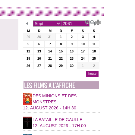
M
D
M
D
F
S
S
29
30
31
1
2
3
4
5
6
7
8
9
10
11
12
13
14
15
16
17
18
19
20
21
22
23
24
25
26
27
28
29
30
1
2
heute
LES FILMS A L’AFFICHE
DES MINIONS ET DES
MONSTRES
12. AUGUST 2026 - 14H 30
LA BATAILLE DE GAULLE
12. AUGUST 2026 - 17H 00