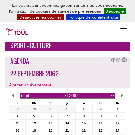
En poursuivant votre navigation sur ce site, vous acceptez
l’utilisation de cookies de suivi et de préférences
J’accepte
Désactiver les cookies
Politique de confidentialité
SPORT - CULTURE
AGENDA
22 SEPTEMBRE 2062
Ajouter un événement
l.
m.
m.
j.
v.
s.
d.
28
29
30
31
1
2
3
4
5
6
7
8
9
10
11
12
13
14
15
16
17
18
19
20
21
22
23
24