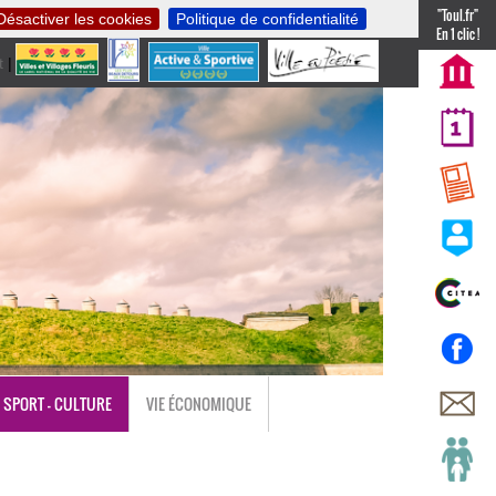
"Toul.fr"
Désactiver les cookies
Politique de confidentialité
En 1 clic !
t
|
nl
SPORT - CULTURE
VIE ÉCONOMIQUE