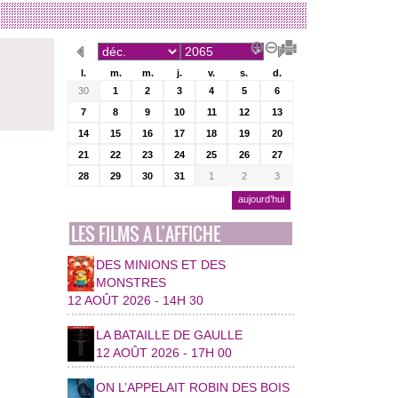
l.
m.
m.
j.
v.
s.
d.
30
1
2
3
4
5
6
7
8
9
10
11
12
13
14
15
16
17
18
19
20
21
22
23
24
25
26
27
28
29
30
31
1
2
3
aujourd’hui
LES FILMS A L’AFFICHE
DES MINIONS ET DES
MONSTRES
12 AOÛT 2026 - 14H 30
LA BATAILLE DE GAULLE
12 AOÛT 2026 - 17H 00
ON L’APPELAIT ROBIN DES BOIS