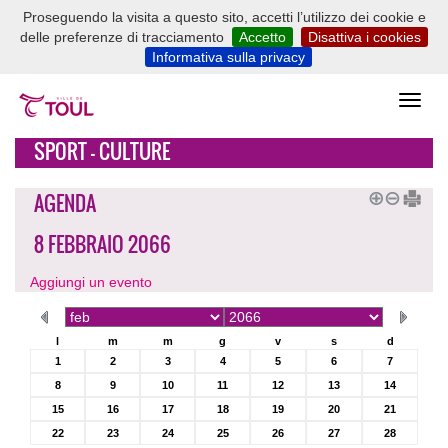
Proseguendo la visita a questo sito, accetti l’utilizzo dei cookie e
delle preferenze di tracciamento
Accetto
Disattiva i cookies
Informativa sulla privacy
SPORT - CULTURE
AGENDA
8 FEBBRAIO 2066
Aggiungi un evento
l
m
m
g
v
s
d
1
2
3
4
5
6
7
8
9
10
11
12
13
14
15
16
17
18
19
20
21
22
23
24
25
26
27
28