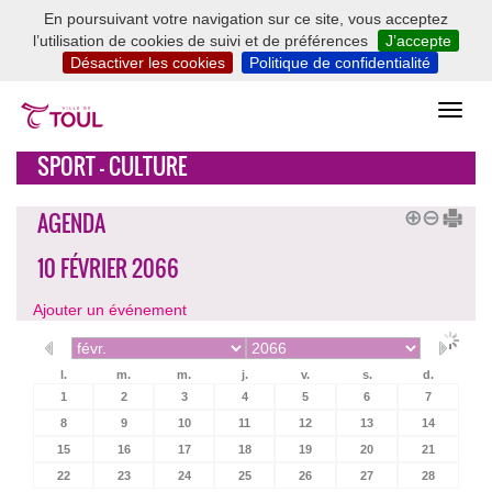
En poursuivant votre navigation sur ce site, vous acceptez
l’utilisation de cookies de suivi et de préférences
J’accepte
Désactiver les cookies
Politique de confidentialité
SPORT - CULTURE
AGENDA
10 FÉVRIER 2066
Ajouter un événement
l.
m.
m.
j.
v.
s.
d.
1
2
3
4
5
6
7
8
9
10
11
12
13
14
15
16
17
18
19
20
21
22
23
24
25
26
27
28