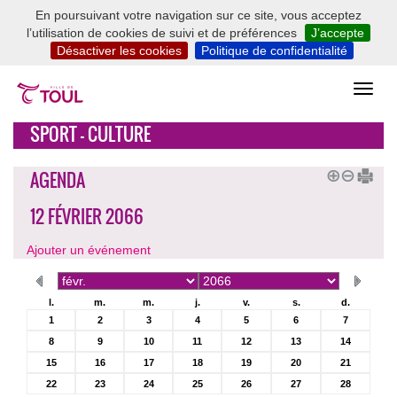
En poursuivant votre navigation sur ce site, vous acceptez
l’utilisation de cookies de suivi et de préférences
J’accepte
Désactiver les cookies
Politique de confidentialité
SPORT - CULTURE
AGENDA
12 FÉVRIER 2066
Ajouter un événement
l.
m.
m.
j.
v.
s.
d.
1
2
3
4
5
6
7
8
9
10
11
12
13
14
15
16
17
18
19
20
21
22
23
24
25
26
27
28