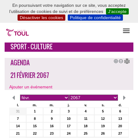
En poursuivant votre navigation sur ce site, vous acceptez
l’utilisation de cookies de suivi et de préférences
J’accepte
Désactiver les cookies
Politique de confidentialité
SPORT - CULTURE
AGENDA
21 FÉVRIER 2067
Ajouter un événement
l.
m.
m.
j.
v.
s.
d.
31
1
2
3
4
5
6
7
8
9
10
11
12
13
14
15
16
17
18
19
20
21
22
23
24
25
26
27