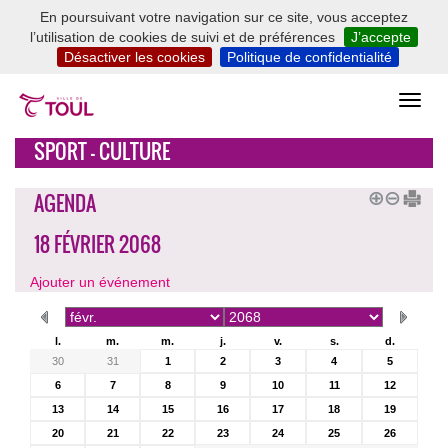
En poursuivant votre navigation sur ce site, vous acceptez
l’utilisation de cookies de suivi et de préférences
J’accepte
Désactiver les cookies
Politique de confidentialité
SPORT - CULTURE
AGENDA
18 FÉVRIER 2068
Ajouter un événement
l.
m.
m.
j.
v.
s.
d.
30
31
1
2
3
4
5
6
7
8
9
10
11
12
13
14
15
16
17
18
19
20
21
22
23
24
25
26