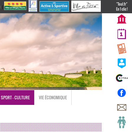
"Toul.fr"
t
|
nl
En 1 clic !
SPORT - CULTURE
VIE ÉCONOMIQUE