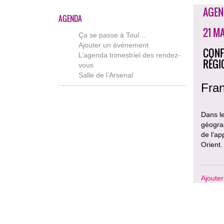
AGEN
AGENDA
21 MA
Ça se passe à Toul…
Ajouter un événement
CONF
L’agenda trimestriel des rendez-
RÉGI
vous
Salle de l’Arsenal
Fran
Dans l
géograp
de l’ap
Orient.
Ajoute