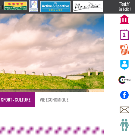
"Toul.fr"
t
|
nl
En 1 clic !
SPORT - CULTURE
VIE ÉCONOMIQUE