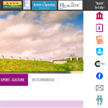
"Toul.fr"
t
|
nl
En 1 clic !
SPORT - CULTURE
VIE ÉCONOMIQUE