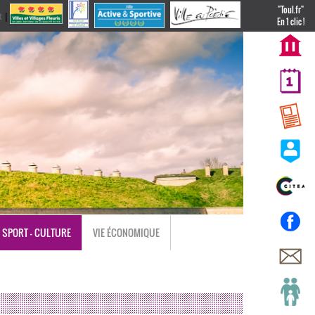
"Toul.fr"
t
|
nl
En 1 clic !
SPORT - CULTURE
VIE ÉCONOMIQUE