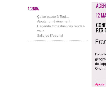
AGEN
AGENDA
12 MA
Ça se passe à Toul…
Ajouter un événement
CONF
L’agenda trimestriel des rendez-
RÉGI
vous
Salle de l’Arsenal
Fran
Dans l
géograp
de l’ap
Orient.
Ajoute