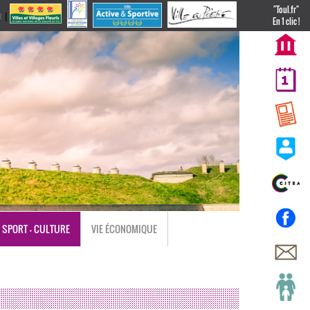
"Toul.fr"
t
|
nl
En 1 clic !
SPORT - CULTURE
VIE ÉCONOMIQUE