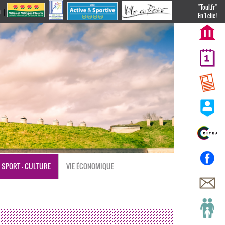
"Toul.fr"
t
|
nl
En 1 clic !
SPORT - CULTURE
VIE ÉCONOMIQUE