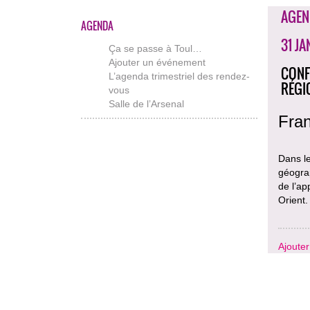
AGEN
AGENDA
31 JA
Ça se passe à Toul…
Ajouter un événement
CONF
L’agenda trimestriel des rendez-
RÉGI
vous
Salle de l’Arsenal
Fran
Dans l
géograp
de l’ap
Orient.
Ajoute