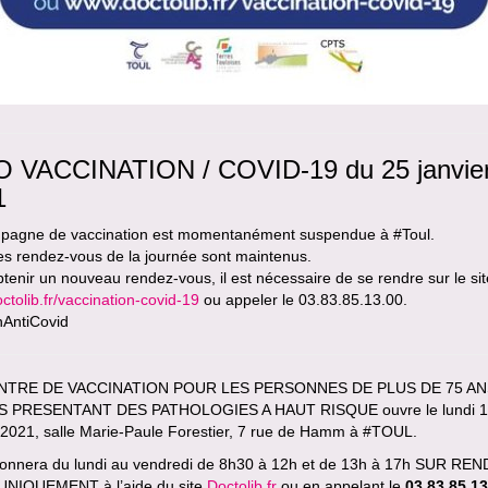
O VACCINATION / COVID-19 du 25 janvie
1
pagne de vaccination est momentanément suspendue à #Toul.
es rendez-vous de la journée sont maintenus.
tenir un nouveau rendez-vous, il est nécessaire de se rendre sur le sit
tolib.fr/vaccination-covid-19
ou appeler le 03.83.85.13.00.
nAntiCovid
NTRE DE VACCINATION POUR LES PERSONNES DE PLUS DE 75 AN
S PRESENTANT DES PATHOLOGIES A HAUT RISQUE ouvre le lundi 
r 2021, salle Marie-Paule Forestier, 7 rue de Hamm à #TOUL.
ctionnera du lundi au vendredi de 8h30 à 12h et de 13h à 17h SUR RE
NIQUEMENT à l’aide du site
Doctolib.fr
ou en appelant le
03 83 85 13