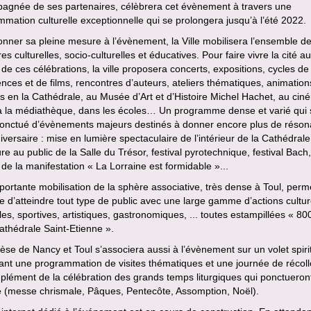
agnée de ses partenaires, célèbrera cet évènement à travers une
mation culturelle exceptionnelle qui se prolongera jusqu’à l’été 2022.
nner sa pleine mesure à l’évènement, la Ville mobilisera l’ensemble d
res culturelles, socio-culturelles et éducatives. Pour faire vivre la cité au
de ces célébrations, la ville proposera concerts, expositions, cycles de
nces et de films, rencontres d’auteurs, ateliers thématiques, animation
s en la Cathédrale, au Musée d’Art et d’Histoire Michel Hachet, au cin
 à la médiathèque, dans les écoles… Un programme dense et varié qui 
ponctué d’évènements majeurs destinés à donner encore plus de réso
iversaire : mise en lumière spectaculaire de l’intérieur de la Cathédrale
re au public de la Salle du Trésor, festival pyrotechnique, festival Bach,
 de la manifestation « La Lorraine est formidable »...
ortante mobilisation de la sphère associative, très dense à Toul, perm
e d’atteindre tout type de public avec une large gamme d’actions cultur
es, sportives, artistiques, gastronomiques, ... toutes estampillées « 80
athédrale Saint-Etienne ».
èse de Nancy et Toul s’associera aussi à l’évènement sur un volet spiri
nt une programmation de visites thématiques et une journée de récoll
lément de la célébration des grands temps liturgiques qui ponctueront
e (messe chrismale, Pâques, Pentecôte, Assomption, Noël).