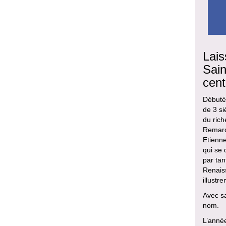
Lais
Sain
cent
Débutée
de 3 si
du rich
Remarq
Etienne
qui se 
par tan
Renaiss
illustr
Avec sa
nom.
L’année