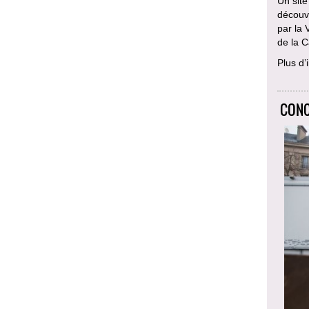
Un site
découvr
par la 
de la C
Plus d’
CONC