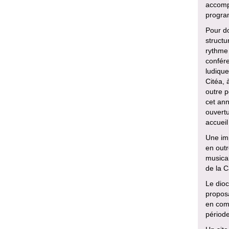
accomp
program
Pour do
structu
rythme 
confére
ludique
Citéa,
outre 
cet ann
ouvertu
accueil
Une imp
en outr
musical
de la C
Le dioc
proposa
en comp
périod