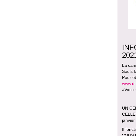
INF
202
La cam
Seuls l
Pour ob
www.doc
#Vacci
UN CE
CELLE
janvie
Il fon
VOUS U