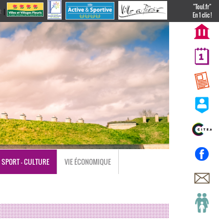
"Toul.fr"
t
|
nl
En 1 clic !
SPORT - CULTURE
VIE ÉCONOMIQUE