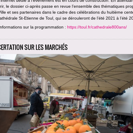
 internet dédié à l’événement est en cours de construction. En attendan
ir, le dossier ci-après passe en revue l’ensemble des thématiques pr
Ville et ses partenaires dans le cadre des célébrations du huitième cent
athédrale St-Etienne de Toul, qui se dérouleront de l’été 2021 à l’été 2
informations sur la programmation :
https://toul.fr/cathedrale800ans/
ERTATION SUR LES MARCHÉS