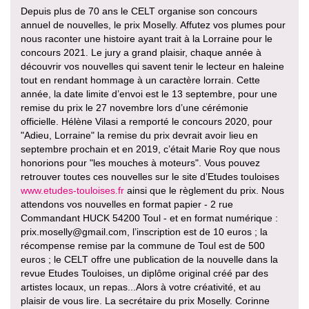
Depuis plus de 70 ans le CELT organise son concours
annuel de nouvelles, le prix Moselly. Affutez vos plumes pour
nous raconter une histoire ayant trait à la Lorraine pour le
concours 2021. Le jury a grand plaisir, chaque année à
découvrir vos nouvelles qui savent tenir le lecteur en haleine
tout en rendant hommage à un caractère lorrain. Cette
année, la date limite d’envoi est le 13 septembre, pour une
remise du prix le 27 novembre lors d’une cérémonie
officielle. Hélène Vilasi a remporté le concours 2020, pour
"Adieu, Lorraine" la remise du prix devrait avoir lieu en
septembre prochain et en 2019, c’était Marie Roy que nous
honorions pour "les mouches à moteurs". Vous pouvez
retrouver toutes ces nouvelles sur le site d’Etudes touloises
www.etudes-touloises.fr
ainsi que le règlement du prix. Nous
attendons vos nouvelles en format papier - 2 rue
Commandant HUCK 54200 Toul - et en format numérique :
prix.moselly@gmail.com, l’inscription est de 10 euros ; la
récompense remise par la commune de Toul est de 500
euros ; le CELT offre une publication de la nouvelle dans la
revue Etudes Touloises, un diplôme original créé par des
artistes locaux, un repas...Alors à votre créativité, et au
plaisir de vous lire. La secrétaire du prix Moselly. Corinne