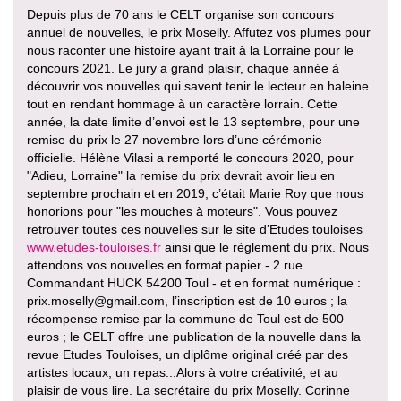
Depuis plus de 70 ans le CELT organise son concours
annuel de nouvelles, le prix Moselly. Affutez vos plumes pour
nous raconter une histoire ayant trait à la Lorraine pour le
concours 2021. Le jury a grand plaisir, chaque année à
découvrir vos nouvelles qui savent tenir le lecteur en haleine
tout en rendant hommage à un caractère lorrain. Cette
année, la date limite d’envoi est le 13 septembre, pour une
remise du prix le 27 novembre lors d’une cérémonie
officielle. Hélène Vilasi a remporté le concours 2020, pour
"Adieu, Lorraine" la remise du prix devrait avoir lieu en
septembre prochain et en 2019, c’était Marie Roy que nous
honorions pour "les mouches à moteurs". Vous pouvez
retrouver toutes ces nouvelles sur le site d’Etudes touloises
www.etudes-touloises.fr
ainsi que le règlement du prix. Nous
attendons vos nouvelles en format papier - 2 rue
Commandant HUCK 54200 Toul - et en format numérique :
prix.moselly@gmail.com, l’inscription est de 10 euros ; la
récompense remise par la commune de Toul est de 500
euros ; le CELT offre une publication de la nouvelle dans la
revue Etudes Touloises, un diplôme original créé par des
artistes locaux, un repas...Alors à votre créativité, et au
plaisir de vous lire. La secrétaire du prix Moselly. Corinne