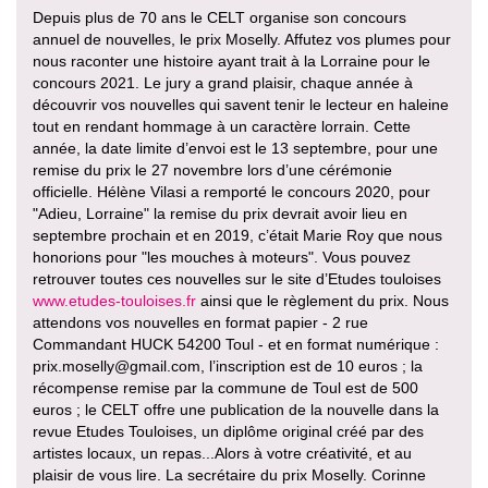
Depuis plus de 70 ans le CELT organise son concours
annuel de nouvelles, le prix Moselly. Affutez vos plumes pour
nous raconter une histoire ayant trait à la Lorraine pour le
concours 2021. Le jury a grand plaisir, chaque année à
découvrir vos nouvelles qui savent tenir le lecteur en haleine
tout en rendant hommage à un caractère lorrain. Cette
année, la date limite d’envoi est le 13 septembre, pour une
remise du prix le 27 novembre lors d’une cérémonie
officielle. Hélène Vilasi a remporté le concours 2020, pour
"Adieu, Lorraine" la remise du prix devrait avoir lieu en
septembre prochain et en 2019, c’était Marie Roy que nous
honorions pour "les mouches à moteurs". Vous pouvez
retrouver toutes ces nouvelles sur le site d’Etudes touloises
www.etudes-touloises.fr
ainsi que le règlement du prix. Nous
attendons vos nouvelles en format papier - 2 rue
Commandant HUCK 54200 Toul - et en format numérique :
prix.moselly@gmail.com, l’inscription est de 10 euros ; la
récompense remise par la commune de Toul est de 500
euros ; le CELT offre une publication de la nouvelle dans la
revue Etudes Touloises, un diplôme original créé par des
artistes locaux, un repas...Alors à votre créativité, et au
plaisir de vous lire. La secrétaire du prix Moselly. Corinne