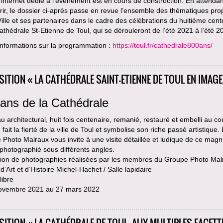
 internet dédié à l’événement est en cours de construction. En attendan
ir, le dossier ci-après passe en revue l’ensemble des thématiques pr
Ville et ses partenaires dans le cadre des célébrations du huitième cent
athédrale St-Etienne de Toul, qui se dérouleront de l’été 2021 à l’été 2
informations sur la programmation :
https://toul.fr/cathedrale800ans/
SITION « LA CATHÉDRALE SAINT-ETIENNE DE TOUL EN IMAGE
ans de la Cathédrale
u architectural, huit fois centenaire, remanié, restauré et embelli au c
, fait la fierté de la ville de Toul et symbolise son riche passé artistique.
Photo Malraux vous invite à une visite détaillée et ludique de ce magn
 photographié sous différents angles.
tion de photographies réalisées par les membres du Groupe Photo Mal
’Art et d’Histoire Michel-Hachet / Salle lapidaire
libre
ovembre 2021 au 27 mars 2022
SITION « LA CATHÉDRALE DE TOUL, AUX MULTIPLES FACETT