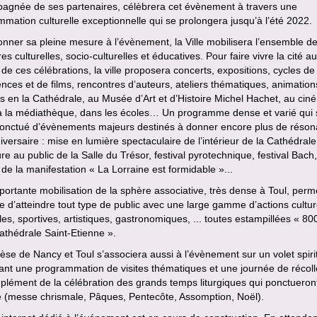
agnée de ses partenaires, célèbrera cet évènement à travers une
mation culturelle exceptionnelle qui se prolongera jusqu’à l’été 2022.
nner sa pleine mesure à l’évènement, la Ville mobilisera l’ensemble d
res culturelles, socio-culturelles et éducatives. Pour faire vivre la cité au
de ces célébrations, la ville proposera concerts, expositions, cycles de
nces et de films, rencontres d’auteurs, ateliers thématiques, animation
s en la Cathédrale, au Musée d’Art et d’Histoire Michel Hachet, au cin
 à la médiathèque, dans les écoles… Un programme dense et varié qui 
ponctué d’évènements majeurs destinés à donner encore plus de réso
iversaire : mise en lumière spectaculaire de l’intérieur de la Cathédrale
re au public de la Salle du Trésor, festival pyrotechnique, festival Bach,
 de la manifestation « La Lorraine est formidable »...
ortante mobilisation de la sphère associative, très dense à Toul, perm
e d’atteindre tout type de public avec une large gamme d’actions cultur
es, sportives, artistiques, gastronomiques, ... toutes estampillées « 80
athédrale Saint-Etienne ».
èse de Nancy et Toul s’associera aussi à l’évènement sur un volet spiri
nt une programmation de visites thématiques et une journée de récoll
lément de la célébration des grands temps liturgiques qui ponctueront
e (messe chrismale, Pâques, Pentecôte, Assomption, Noël).