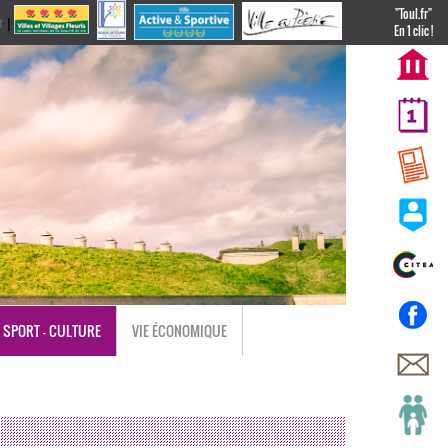
"Toul.fr"
t
|
nl
En 1 clic !
SPORT - CULTURE
VIE ÉCONOMIQUE