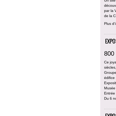
Un site
découvr
par la 
de la C
Plus d’
EXPO
800 
Ce joya
siècles
Groupe 
édifice
Exposi
Musée d
Entrée 
Du 6 n
EXPO