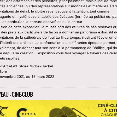
ns ; des estampes et des peintures, principalement, mais aussi de rare
tes anciennes, ou des représentations sur monnaies et médailles. Par
ntations de détail, le cloître retient souvent l’attention, tout comme
vagante et mystérieuse chapelle des évêques (fermée au public) ou, par
l en particulier, la nervure des voûtes ou le chœur.
asion de cette exposition, le musée sort des œuvres de ses réserves et
te des prêts aux particuliers de façon à donner un panorama exhaustif d
ntations de la cathédrale de Toul au fil du temps, illustrant l’évolution 
d’intérêt des artistes. La confrontation des différentes époques permet,
alement, de donner tout son sens à la permanence de l’édifice, qui d
 depuis sa création. L’exposition vous fera voyager à travers des œuv
ets insolites.
’Art et d’Histoire Michel-Hachet
libre
novembre 2021 au 13 mars 2022
EAU : CINE-CLUB