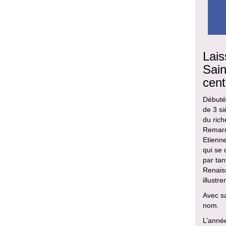
Lais
Sain
cent
Débutée
de 3 si
du rich
Remarq
Etienne
qui se 
par tan
Renaiss
illustr
Avec sa
nom.
L’année