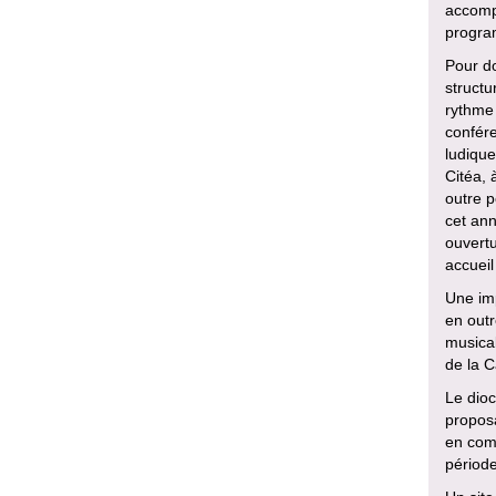
accomp
program
Pour do
structu
rythme 
confére
ludique
Citéa,
outre 
cet ann
ouvertu
accueil
Une imp
en outr
musical
de la C
Le dioc
proposa
en comp
périod