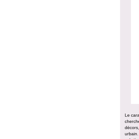
Le car
cherché
décors,
urbain