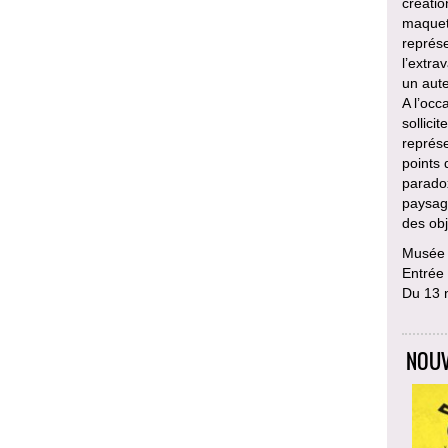
créatio
maquet
représe
l’extra
un aute
A l’occ
sollici
représe
points 
paradox
paysage
des obj
Musée d
Entrée 
Du 13 
NOUV