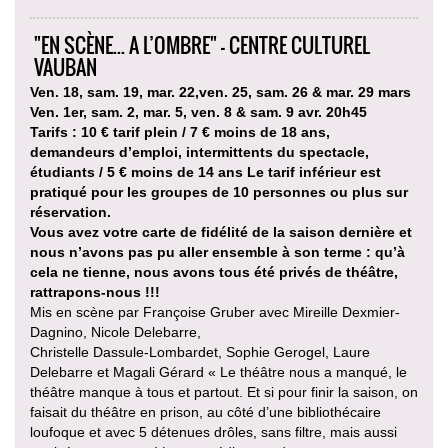
"EN SCÈNE... A L’OMBRE" - CENTRE CULTUREL
VAUBAN
Ven. 18, sam. 19, mar. 22,ven. 25, sam. 26 & mar. 29 mars
Ven. 1er, sam. 2, mar. 5, ven. 8 & sam. 9 avr. 20h45
Tarifs : 10 € tarif plein / 7 € moins de 18 ans,
demandeurs d’emploi, intermittents du spectacle,
étudiants / 5 € moins de 14 ans Le tarif inférieur est
pratiqué pour les groupes de 10 personnes ou plus sur
réservation.
Vous avez votre carte de fidélité de la saison dernière et
nous n’avons pas pu aller ensemble à son terme : qu’à
cela ne tienne, nous avons tous été privés de théâtre,
rattrapons-nous !!!
Mis en scène par Françoise Gruber avec Mireille Dexmier-
Dagnino, Nicole Delebarre,
Christelle Dassule-Lombardet, Sophie Gerogel, Laure
Delebarre et Magali Gérard « Le théâtre nous a manqué, le
théâtre manque à tous et partout. Et si pour finir la saison, on
faisait du théâtre en prison, au côté d’une bibliothécaire
loufoque et avec 5 détenues drôles, sans filtre, mais aussi