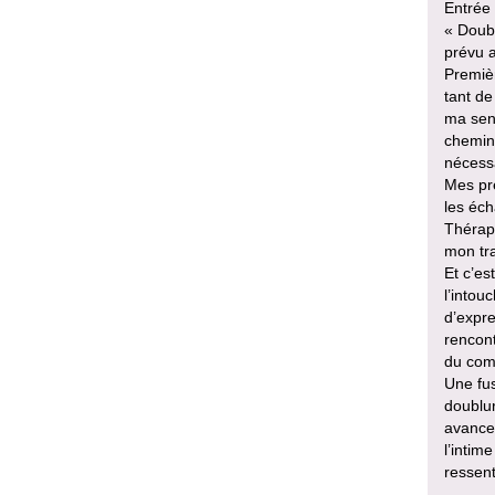
Entrée 
« Doubl
prévu a
Premièr
tant de
ma sen
chemin 
nécess
Mes pre
les éch
Thérapi
mon tra
Et c’es
l’intou
d’expre
rencont
du com
Une fus
doublur
avancer
l’intim
ressent