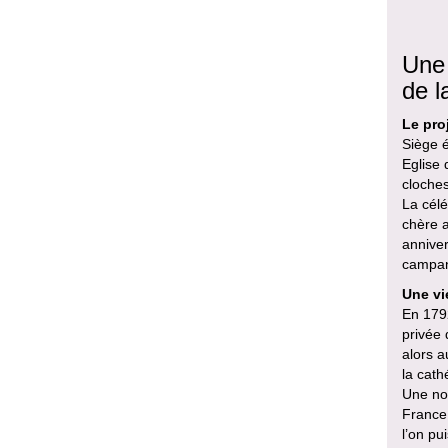
Une 
de l
Le pro
Siège é
Eglise 
cloches
La célé
chère a
anniver
campana
Une vi
En 1792
privée 
alors a
la cath
Une nou
France
l’on pu