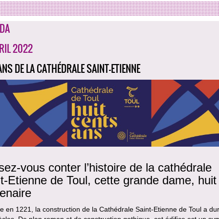
DA
RIL 2022
ANS DE LA CATHÉDRALE SAINT-ETIENNE
sez-vous conter l’histoire de la cathédrale
t-Etienne de Toul, cette grande dame, huit 
enaire
 en 1221, la construction de la Cathédrale Saint-Etienne de Toul a du
ècles. De plan roman et de construction gothique, cet édifice est un sy