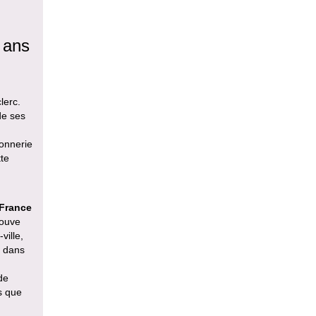
 ans
lerc.
de ses
sonnerie
te
 France
rouve
ville,
e dans
de
s que
,