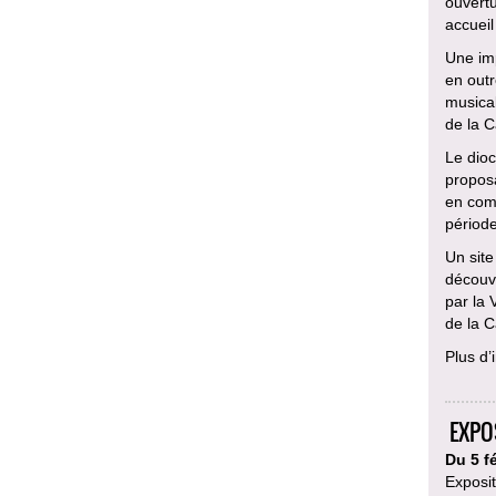
ouvertu
accueil
Une imp
en outr
musical
de la C
Le dioc
proposa
en comp
périod
Un site
découvr
par la 
de la C
Plus d’
EXPO
Du 5 fé
Exposi