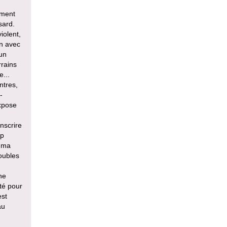
iment
sard.
iolent,
en avec
un
rrains
...
ntres,
-
expose
nscrire
mp
e ma
oubles
ne
té pour
est
au