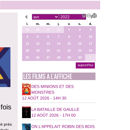
l.
m.
m.
j.
v.
s.
d.
28
29
30
31
1
2
3
4
5
6
7
8
9
10
11
12
13
14
15
16
17
18
19
20
21
22
23
24
25
26
27
28
29
30
1
aujourd’hui
LES FILMS A L’AFFICHE
DES MINIONS ET DES
MONSTRES
12 AOÛT 2026 - 14H 30
fois
LA BATAILLE DE GAULLE
12 AOÛT 2026 - 17H 00
ré près
ON L’APPELAIT ROBIN DES BOIS
mbole