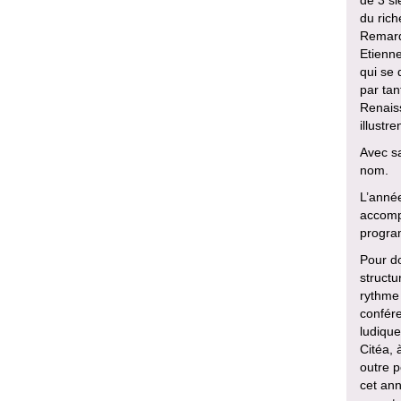
du rich
Remarq
Etienne
qui se 
par tan
Renaiss
illustr
Avec sa
nom.
L’année
accomp
program
Pour do
structu
rythme 
confére
ludique
Citéa,
outre 
cet ann