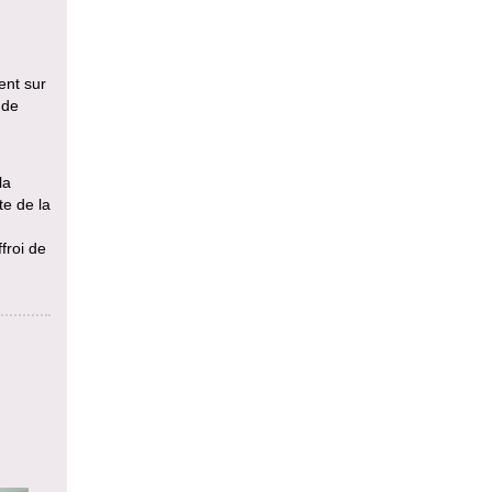
ent sur
 de
la
te de la
froi de