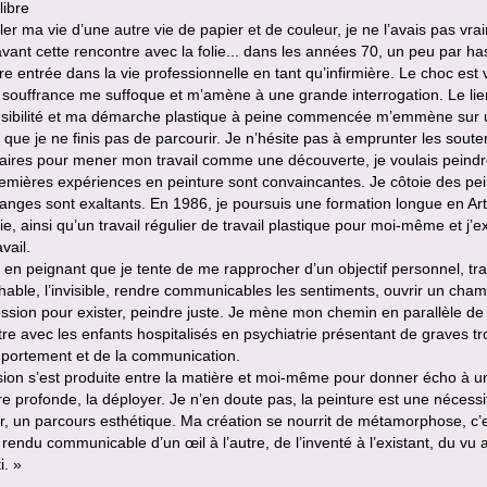
libre
er ma vie d’une autre vie de papier et de couleur, je ne l’avais pas vra
vant cette rencontre avec la folie... dans les années 70, un peu par ha
e entrée dans la vie professionnelle en tant qu’infirmière. Le choc est v
 souffrance me suffoque et m’amène à une grande interrogation. Le li
sibilité et ma démarche plastique à peine commencée m’emmène sur 
que je ne finis pas de parcourir. Je n’hésite pas à emprunter les soute
aires pour mener mon travail comme une découverte, je voulais peindre
mières expériences en peinture sont convaincantes. Je côtoie des pei
anges sont exaltants. En 1986, je poursuis une formation longue en Art
e, ainsi qu’un travail régulier de travail plastique pour moi-même et j’
vail.
t en peignant que je tente de me rapprocher d’un objectif personnel, tra
chable, l’invisible, rendre communicables les sentiments, ouvrir un cha
ssion pour exister, peindre juste. Je mène mon chemin en parallèle d
re avec les enfants hospitalisés en psychiatrie présentant de graves tr
portement et de la communication.
ion s’est produite entre la matière et moi-même pour donner écho à u
e profonde, la déployer. Je n’en doute pas, la peinture est une nécessi
, un parcours esthétique. Ma création se nourrit de métamorphose, c’
e rendu communicable d’un œil à l’autre, de l’inventé à l’existant, du vu 
i. »