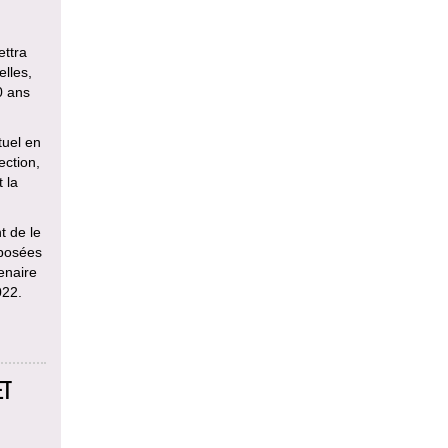
ettra
elles,
0 ans
tuel en
ection,
 la
t de le
oposées
enaire
022.
ET