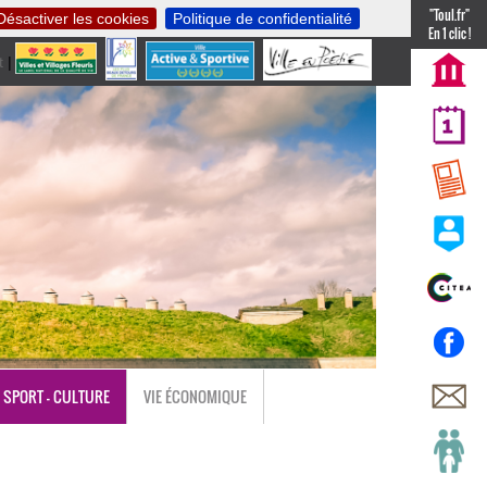
"Toul.fr"
Désactiver les cookies
Politique de confidentialité
En 1 clic !
t
|
nl
SPORT - CULTURE
VIE ÉCONOMIQUE