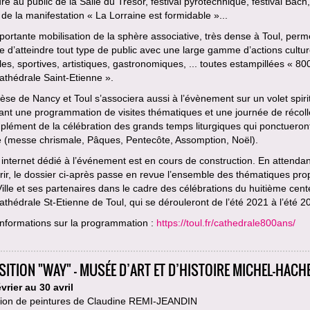
re au public de la Salle du Trésor, festival pyrotechnique, festival Bach,
 de la manifestation « La Lorraine est formidable »...
ortante mobilisation de la sphère associative, très dense à Toul, perm
e d’atteindre tout type de public avec une large gamme d’actions cultur
es, sportives, artistiques, gastronomiques, ... toutes estampillées « 80
athédrale Saint-Etienne ».
èse de Nancy et Toul s’associera aussi à l’évènement sur un volet spiri
nt une programmation de visites thématiques et une journée de récoll
lément de la célébration des grands temps liturgiques qui ponctueront
e (messe chrismale, Pâques, Pentecôte, Assomption, Noël).
 internet dédié à l’événement est en cours de construction. En attendan
ir, le dossier ci-après passe en revue l’ensemble des thématiques pr
Ville et ses partenaires dans le cadre des célébrations du huitième cent
athédrale St-Etienne de Toul, qui se dérouleront de l’été 2021 à l’été 2
informations sur la programmation :
https://toul.fr/cathedrale800ans/
SITION "WAY" - MUSÉE D’ART ET D’HISTOIRE MICHEL-HACH
vrier au 30 avril
tion de peintures de Claudine REMI-JEANDIN