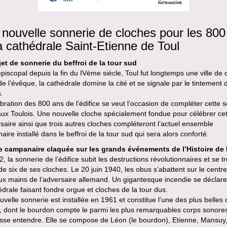
nouvelle sonnerie de cloches pour les 800
a cathédrale Saint-Etienne de Toul
jet de sonnerie du beffroi de la tour sud
piscopal depuis la fin du IVème siècle, Toul fut longtemps une ville de c
de l’évêque, la cathédrale domine la cité et se signale par le tintement 
.
bration des 800 ans de l’édifice se veut l’occasion de compléter cette 
ux Toulois. Une nouvelle cloche spécialement fondue pour célébrer cet
saire ainsi que trois autres cloches compléteront l’actuel ensemble
ire installé dans le beffroi de la tour sud qui sera alors conforté.
e campanaire claquée sur les grands événements de l’Histoire de
, la sonnerie de l’édifice subit les destructions révolutionnaires et se t
de six de ses cloches. Le 20 juin 1940, les obus s’abattent sur le centre-
ux mains de l’adversaire allemand. Un gigantesque incendie se déclar
édrale faisant fondre orgue et cloches de la tour dus.
velle sonnerie est installée en 1961 et constitue l’une des plus belles 
, dont le bourdon compte le parmi les plus remarquables corps sonore
isse entendre. Elle se compose de Léon (le bourdon), Etienne, Mansuy