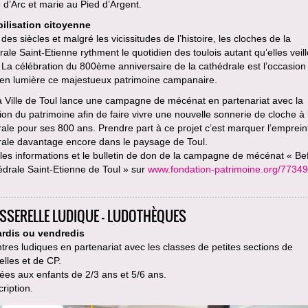
d’Arc et marie au Pied d’Argent.
ilisation citoyenne
des siècles et malgré les vicissitudes de l’histoire, les cloches de la
ale Saint-Etienne rythment le quotidien des toulois autant qu’elles veill
. La célébration du 800ème anniversaire de la cathédrale est l’occasion
 en lumière ce majestueux patrimoine campanaire.
la Ville de Toul lance une campagne de mécénat en partenariat avec la
on du patrimoine afin de faire vivre une nouvelle sonnerie de cloche à 
ale pour ses 800 ans. Prendre part à ce projet c’est marquer l’emprein
rale davantage encore dans le paysage de Toul.
les informations et le bulletin de don de la campagne de mécénat « Bef
édrale Saint-Etienne de Toul » sur
www.fondation-patrimoine.org/77349
ASSERELLE LUDIQUE - LUDOTHÈQUES
rdis ou vendredis
res ludiques en partenariat avec les classes de petites sections de
lles et de CP.
es aux enfants de 2/3 ans et 5/6 ans.
cription.