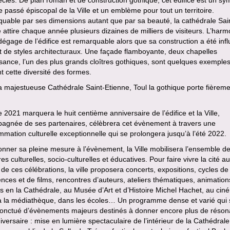
e passé épiscopal de la Ville et un emblème pour tout un territoire.
uable par ses dimensions autant que par sa beauté, la cathédrale Sai
 attire chaque année plusieurs dizaines de milliers de visiteurs. L’harm
dégage de l’édifice est remarquable alors que sa construction a été inf
t de styles architecturaux. Une façade flamboyante, deux chapelles
ance, l’un des plus grands cloîtres gothiques, sont quelques exemples
ent cette diversité des formes.
 majestueuse Cathédrale Saint-Etienne, Toul la gothique porte fièrem
 2021 marquera le huit centième anniversaire de l’édifice et la Ville,
agnée de ses partenaires, célèbrera cet évènement à travers une
mation culturelle exceptionnelle qui se prolongera jusqu’à l’été 2022.
nner sa pleine mesure à l’évènement, la Ville mobilisera l’ensemble d
res culturelles, socio-culturelles et éducatives. Pour faire vivre la cité au
de ces célébrations, la ville proposera concerts, expositions, cycles de
nces et de films, rencontres d’auteurs, ateliers thématiques, animation
s en la Cathédrale, au Musée d’Art et d’Histoire Michel Hachet, au cin
 à la médiathèque, dans les écoles… Un programme dense et varié qui 
ponctué d’évènements majeurs destinés à donner encore plus de réso
iversaire : mise en lumière spectaculaire de l’intérieur de la Cathédrale