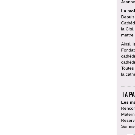
Jeanne 
La mob
Depuis 
Cathédr
la Cité
mettre
Ainsi, 
Fondati
cathédr
cathéd
Toutes 
la cath
LA P
Les ma
Rencont
Materne
Réservé
Sur ins