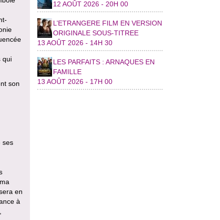
12 AOÛT 2026 - 20H 00
nt-
L’ETRANGERE FILM EN VERSION
onie
ORIGINALE SOUS-TITREE
luencée
13 AOÛT 2026 - 14H 30
 qui
LES PARFAITS : ARNAQUES EN
FAMILLE
13 AOÛT 2026 - 17H 00
ent son
e ses
s
éma
sera en
nance à
,