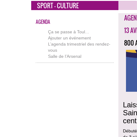
SPORT - CULTURE
AGEN
AGENDA
13 AV
Ça se passe à Toul…
Ajouter un événement
800 
L’agenda trimestriel des rendez-
vous
Salle de l’Arsenal
Lais
Sain
cent
Débutée
de 3 si