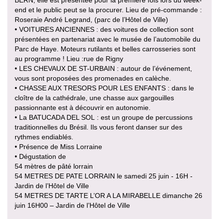
BERN, elle est présentée pour la première fois lors du week-
end et le public peut se la procurer. Lieu de pré-commande :
Roseraie André Legrand, (parc de l’Hôtel de Ville)
• VOITURES ANCIENNES : des voitures de collection sont
présentées en partenariat avec le musée de l’automobile du
Parc de Haye. Moteurs rutilants et belles carrosseries sont
au programme ! Lieu :rue de Rigny
• LES CHEVAUX DE ST-URBAIN : autour de l’événement,
vous sont proposées des promenades en calèche.
• CHASSE AUX TRESORS POUR LES ENFANTS : dans le
cloître de la cathédrale, une chasse aux gargouilles
passionnante est à découvrir en autonomie.
• La BATUCADA DEL SOL : est un groupe de percussions
traditionnelles du Brésil. Ils vous feront danser sur des
rythmes endiablés.
• Présence de Miss Lorraine
• Dégustation de
54 mètres de pâté lorrain
54 METRES DE PATE LORRAIN le samedi 25 juin - 16H -
Jardin de l’Hôtel de Ville
54 METRES DE TARTE L’OR A LA MIRABELLE dimanche 26
juin 16H00 – Jardin de l’Hôtel de Ville