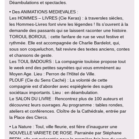
Déambulations et spectacles.
• Des ANIMATIONS MEDIEVALES :
Les HOMMES – LIVRES (Cie Keras) : à traversles siècles,
les Hommes-Livres font vivre les légendes ! Ils s’ouvrent à la
demande des passants qui se laissent raconter une histoire.
TOROUL BOROUL : cette fanfare de rue se veut festive et
rythmée. Elle est accompagnée de Charlie Bardelot, qui,
sous son coqueluchon, fait revivre des textes anciens, contes
et chansons de geste.
Les TOUL BADOURS : La compagnie touloise propose tout
le week end des petites saynètes qui vous emmènent au
Moyen Age. Lieu : Perron de l’Hôtel de Ville.
PLOUF (Cie du Sens Caché) : La volonté de cette
compagnie est d’aborder avec espièglerie des sujets
sociétaux importants. Lieu : en déambulation.
Le SALON DU LIVRE : Rencontrez plus de 100 auteurs et
découvrez leurs ouvrages. Au programme : tables rondes,
ateliers et conférences. Cloître de la Cathédrale, entrée par
la Place des Clercs.
• La Nature : Toul, ville fleurie, est fière d’inaugurer une
NOUVELLE VARIETE DE ROSE. Parrainée par Stéphane