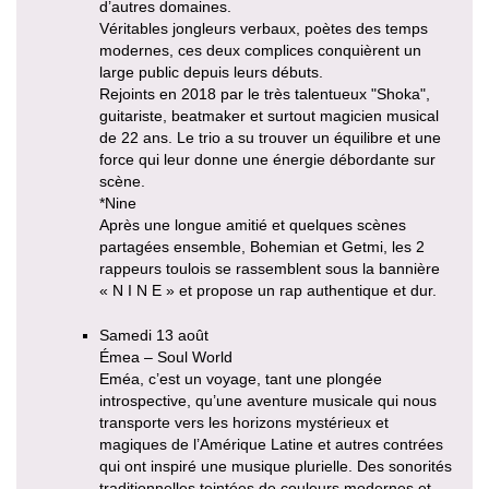
d’autres domaines.
Véritables jongleurs verbaux, poètes des temps
modernes, ces deux complices conquièrent un
large public depuis leurs débuts.
Rejoints en 2018 par le très talentueux "Shoka",
guitariste, beatmaker et surtout magicien musical
de 22 ans. Le trio a su trouver un équilibre et une
force qui leur donne une énergie débordante sur
scène.
*Nine
Après une longue amitié et quelques scènes
partagées ensemble, Bohemian et Getmi, les 2
rappeurs toulois se rassemblent sous la bannière
« N I N E » et propose un rap authentique et dur.
Samedi 13 août
Émea – Soul World
Eméa, c’est un voyage, tant une plongée
introspective, qu’une aventure musicale qui nous
transporte vers les horizons mystérieux et
magiques de l’Amérique Latine et autres contrées
qui ont inspiré une musique plurielle. Des sonorités
traditionnelles teintées de couleurs modernes et