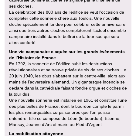
cathédrale domine la cité et se signale par le tintement de
ses cloches.
La célébration des 800 ans de l’édifice se veut l’occasion de
compléter cette sonnerie chère aux Toulois. Une nouvelle
cloche spécialement fondue pour célébrer cette anniversaire
ainsi que trois autres cloches compléteront l’actuel ensemble
campanaire installé dans le beffroi de la tour sud qui sera
alors conforté.
Une vie campanaire claquée sur les grands événements
de l’Histoire de France
En 1792, la sonnerie de l’édifice subit les destructions
révolutionnaires et se trouve privée de six de ses cloches. Le
20 juin 1940, les obus s’abattent sur le centre-ville, alors aux
mains de l’adversaire allemand. Un gigantesque incendie se
déclare dans la cathédrale faisant fondre orgue et cloches de
la tour dus.
Une nouvelle sonnerie est installée en 1961 et constitue l’une
des plus belles de France, dont le bourdon compte le parmi
les plus remarquables corps sonores que l’on puisse
entendre. Elle se compose de Léon (le bourdon), Etienne,
Mansuy, Jeanne d’Arc et marie au Pied d’Argent.
La mobilisation citoyenne