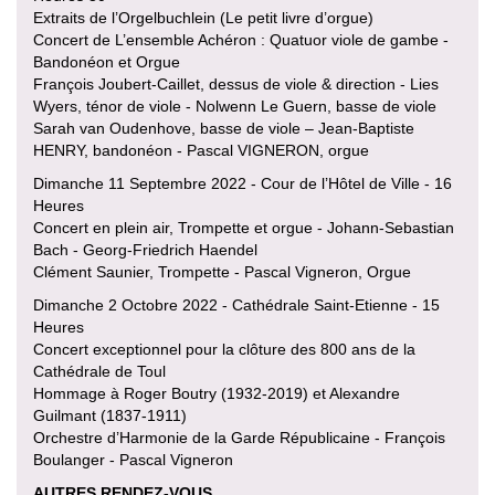
Extraits de l’Orgelbuchlein (Le petit livre d’orgue)
Concert de L’ensemble Achéron : Quatuor viole de gambe -
Bandonéon et Orgue
François Joubert-Caillet, dessus de viole & direction - Lies
Wyers, ténor de viole - Nolwenn Le Guern, basse de viole
Sarah van Oudenhove, basse de viole – Jean-Baptiste
HENRY, bandonéon - Pascal VIGNERON, orgue
Dimanche 11 Septembre 2022 - Cour de l’Hôtel de Ville - 16
Heures
Concert en plein air, Trompette et orgue - Johann-Sebastian
Bach - Georg-Friedrich Haendel
Clément Saunier, Trompette - Pascal Vigneron, Orgue
Dimanche 2 Octobre 2022 - Cathédrale Saint-Etienne - 15
Heures
Concert exceptionnel pour la clôture des 800 ans de la
Cathédrale de Toul
Hommage à Roger Boutry (1932-2019) et Alexandre
Guilmant (1837-1911)
Orchestre d’Harmonie de la Garde Républicaine - François
Boulanger - Pascal Vigneron
AUTRES RENDEZ-VOUS