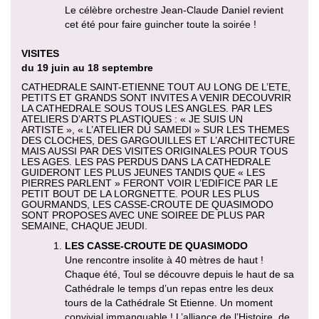
Le célèbre orchestre Jean-Claude Daniel revient
cet été pour faire guincher toute la soirée !
VISITES
du 19 juin au 18 septembre
CATHEDRALE SAINT-ETIENNE TOUT AU LONG DE L’ETE,
PETITS ET GRANDS SONT INVITES A VENIR DECOUVRIR
LA CATHEDRALE SOUS TOUS LES ANGLES. PAR LES
ATELIERS D’ARTS PLASTIQUES : « JE SUIS UN
ARTISTE », « L’ATELIER DU SAMEDI » SUR LES THEMES
DES CLOCHES, DES GARGOUILLES ET L’ARCHITECTURE
MAIS AUSSI PAR DES VISITES ORIGINALES POUR TOUS
LES AGES. LES PAS PERDUS DANS LA CATHEDRALE
GUIDERONT LES PLUS JEUNES TANDIS QUE « LES
PIERRES PARLENT » FERONT VOIR L’EDIFICE PAR LE
PETIT BOUT DE LA LORGNETTE. POUR LES PLUS
GOURMANDS, LES CASSE-CROUTE DE QUASIMODO
SONT PROPOSES AVEC UNE SOIREE DE PLUS PAR
SEMAINE, CHAQUE JEUDI.
LES CASSE-CROUTE DE QUASIMODO
Une rencontre insolite à 40 mètres de haut !
Chaque été, Toul se découvre depuis le haut de sa
Cathédrale le temps d’un repas entre les deux
tours de la Cathédrale St Etienne. Un moment
convivial immanquable ! L’alliance de l’Histoire, de