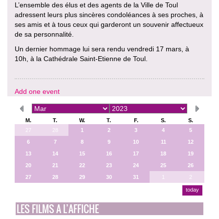
L’ensemble des élus et des agents de la Ville de Toul
adressent leurs plus sincères condoléances à ses proches, à
ses amis et à tous ceux qui garderont un souvenir affectueux
de sa personnalité.
Un dernier hommage lui sera rendu vendredi 17 mars, à
10h, à la Cathédrale Saint-Etienne de Toul.
Add one event
M.
T.
W.
T.
F.
S.
S.
27
28
1
2
3
4
5
6
7
8
9
10
11
12
13
14
15
16
17
18
19
20
21
22
23
24
25
26
27
28
29
30
31
1
2
today
LES FILMS A L’AFFICHE