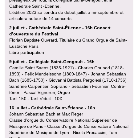
prestigieux de Toul, la Collégiale Saint-Gengoult et la
Cathédrale Saint -Etienne.
L’édition 2023 se tiendra de début juillet à mi-septembre et
articulera autour de 14 concerts.
2 juillet - Cathédrale Saint-Étienne - 16h Concert
d’ouverture du Festival
Florian Baptiste Ouvrard, Titulaire du Grand Orgue de Saint-
Eustache Paris
Libre participation
9 juillet - Collégiale Saint-Gengoult - 16h
Camille Saint Saens (1835-1921) - Charles Gounod (1818-
1893) - Felix Mendelssohn (1809-1847) - Johann Sebastian
Bach (1685-1750) - Giovanni Battista Pergolesi (1710-1736)
Sandrine Carpentier, Soprano - Sébastien Fournier, Contre-
ténor - Pascal Vigneron, Orgue
Tarif 15€ - Tarif réduit : 10€
16 juillet - Cathédrale Saint-Étienne - 16h
Johann Sebastian Bach et Max Reger
Classe d’orgue du Conservatoire National Supérieur de
Musique de Paris - Classe d’orgue du Conservatoire National
Supérieur de Musique de Lyon - Nicola Procaccini, Tom