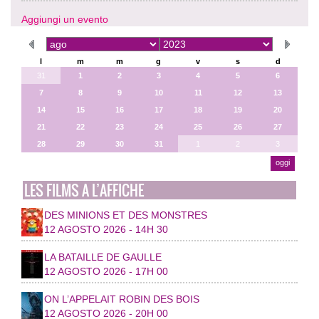
Aggiungi un evento
l
m
m
g
v
s
d
31
1
2
3
4
5
6
7
8
9
10
11
12
13
14
15
16
17
18
19
20
21
22
23
24
25
26
27
28
29
30
31
1
2
3
oggi
LES FILMS A L’AFFICHE
DES MINIONS ET DES MONSTRES
12 AGOSTO 2026 - 14H 30
LA BATAILLE DE GAULLE
12 AGOSTO 2026 - 17H 00
ON L’APPELAIT ROBIN DES BOIS
12 AGOSTO 2026 - 20H 00