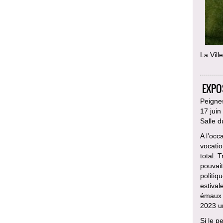
La Vill
EXPO
Peignes
17 jui
Salle d
A l’occ
vocatio
total. 
pouvait
politiq
estival
émaux m
2023 u
Si le p