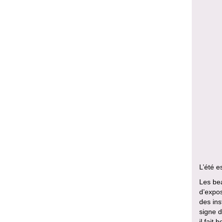
L’été e
Les bea
d’expos
des ins
signe d
il fait 