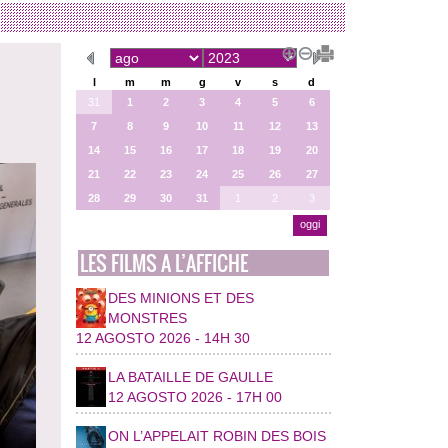
l
m
m
g
v
s
d
31
1
2
3
4
5
6
7
8
9
10
11
12
13
14
15
16
17
18
19
20
21
22
23
24
25
26
27
28
29
30
31
1
2
3
oggi
LES FILMS A L’AFFICHE
DES MINIONS ET DES
MONSTRES
12 AGOSTO 2026 - 14H 30
LA BATAILLE DE GAULLE
12 AGOSTO 2026 - 17H 00
ON L’APPELAIT ROBIN DES BOIS