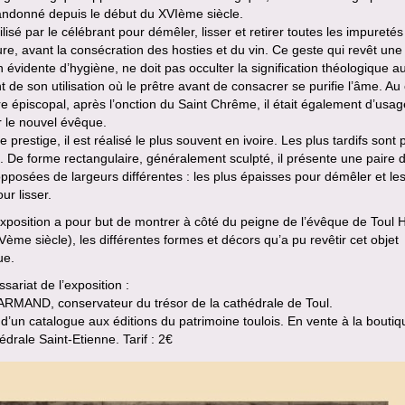
andonné depuis le début du XVIème siècle.
utilisé par le célébrant pour démêler, lisser et retirer toutes les impureté
re, avant la consécration des hosties et du vin. Ce geste qui revêt une
n évidente d’hygiène, ne doit pas occulter la signification théologique a
de son utilisation où le prêtre avant de consacrer se purifie l’âme. Au
e épiscopal, après l’onction du Saint Chrême, il était également d’usa
 le nouvel évêque.
e prestige, il est réalisé le plus souvent en ivoire. Les plus tardifs sont p
. De forme rectangulaire, généralement sculpté, il présente une paire 
pposées de largeurs différentes : les plus épaisses pour démêler et les
ur lisser.
xposition a pour but de montrer à côté du peigne de l’évêque de Toul 
XVème siècle), les différentes formes et décors qu’a pu revêtir cet objet
ue.
ariat de l’exposition :
ARMAND, conservateur du trésor de la cathédrale de Toul.
 d’un catalogue aux éditions du patrimoine toulois. En vente à la bouti
édrale Saint-Etienne. Tarif : 2€