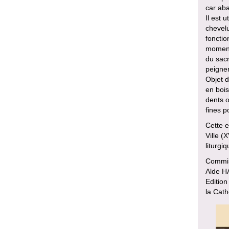
car ab
Il est 
chevelu
fonctio
moment 
du sacr
peigner
Objet d
en bois
dents o
fines po
Cette e
Ville (
liturgiq
Commiss
Alde H
Edition
la Cath