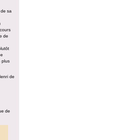
s de sa
u
 cours
ge de
lutôt
de
 plus
Henri de
que de