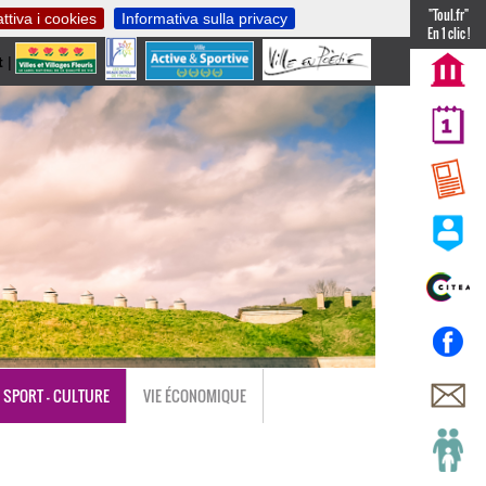
"Toul.fr"
ttiva i cookies
Informativa sulla privacy
En 1 clic !
t
|
nl
SPORT - CULTURE
VIE ÉCONOMIQUE