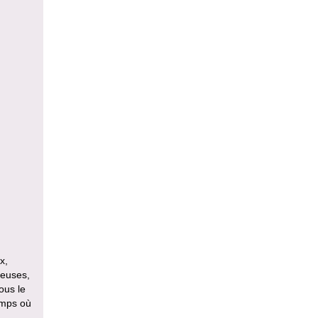
x,
ineuses,
ous le
emps où