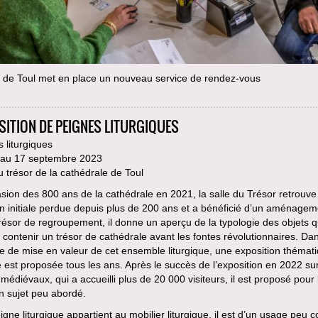
e de Toul met en place un nouveau service de rendez-vous
SITION DE PEIGNES LITURGIQUES
 liturgiques
n au 17 septembre 2023
u trésor de la cathédrale de Toul
asion des 800 ans de la cathédrale en 2021, la salle du Trésor retrouve
n initiale perdue depuis plus de 200 ans et a bénéficié d’un aménagem
Trésor de regroupement, il donne un aperçu de la typologie des objets 
 contenir un trésor de cathédrale avant les fontes révolutionnaires. Dan
ue de mise en valeur de cet ensemble liturgique, une exposition thémat
e est proposée tous les ans. Après le succès de l’exposition en 2022 sur
édiévaux, qui a accueilli plus de 20 000 visiteurs, il est proposé pour 
n sujet peu abordé.
eigne liturgique appartient au mobilier liturgique, il est d’un usage peu 