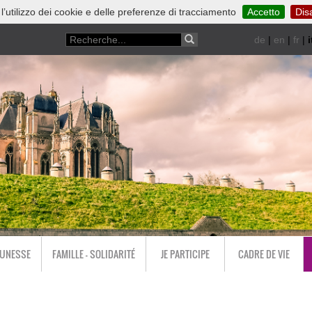
 l’utilizzo dei cookie e delle preferenze di tracciamento
Accetto
Disa
de
|
en
|
fr
|
i
EUNESSE
FAMILLE - SOLIDARITÉ
JE PARTICIPE
CADRE DE VIE