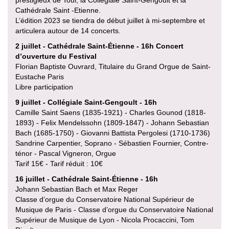
prestigieux de Toul, la Collégiale Saint-Gengoult et la
Cathédrale Saint -Etienne.
L’édition 2023 se tiendra de début juillet à mi-septembre et
articulera autour de 14 concerts.
2 juillet - Cathédrale Saint-Étienne - 16h Concert
d’ouverture du Festival
Florian Baptiste Ouvrard, Titulaire du Grand Orgue de Saint-
Eustache Paris
Libre participation
9 juillet - Collégiale Saint-Gengoult - 16h
Camille Saint Saens (1835-1921) - Charles Gounod (1818-
1893) - Felix Mendelssohn (1809-1847) - Johann Sebastian
Bach (1685-1750) - Giovanni Battista Pergolesi (1710-1736)
Sandrine Carpentier, Soprano - Sébastien Fournier, Contre-
ténor - Pascal Vigneron, Orgue
Tarif 15€ - Tarif réduit : 10€
16 juillet - Cathédrale Saint-Étienne - 16h
Johann Sebastian Bach et Max Reger
Classe d’orgue du Conservatoire National Supérieur de
Musique de Paris - Classe d’orgue du Conservatoire National
Supérieur de Musique de Lyon - Nicola Procaccini, Tom