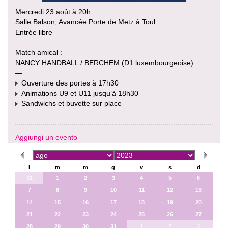
Mercredi 23 août à 20h
Salle Balson, Avancée Porte de Metz à Toul
Entrée libre
—
Match amical :
NANCY HANDBALL / BERCHEM (D1 luxembourgeoise)
—
Ouverture des portes à 17h30
Animations U9 et U11 jusqu’à 18h30
Sandwichs et buvette sur place
Aggiungi un evento
l
m
m
g
v
s
d
31
1
2
3
4
5
6
7
8
9
10
11
12
13
14
15
16
17
18
19
20
21
22
23
24
25
26
27
28
29
30
31
1
2
3