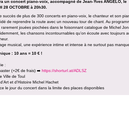
a un concert piano-voix, accompagné de Jean-Yves ANGELO, le
I 28 OCTOBRE à 20h30.
e succès de plus de 300 concerts en piano-voix, le chanteur et son pia
cidé de reprendre la route avec un nouveau tour de chant. Au progra
 rarement jouées piochées dans le foisonnant catalogue de Michel Jon
videmment, les chansons incontournables qu’on écoute avec toujours a
heur.
age musical, une expérience intime et intense à ne surtout pas manqu
nique : 10 ans = 10 € !
ie :
aster (+2€ de frais) ➡️
https://shorturl.at/ADLSZ
e Ville de Toul
’Art et d’Histoire Michel Hachet
ce le jour du concert dans la limite des places disponibles
r un événement