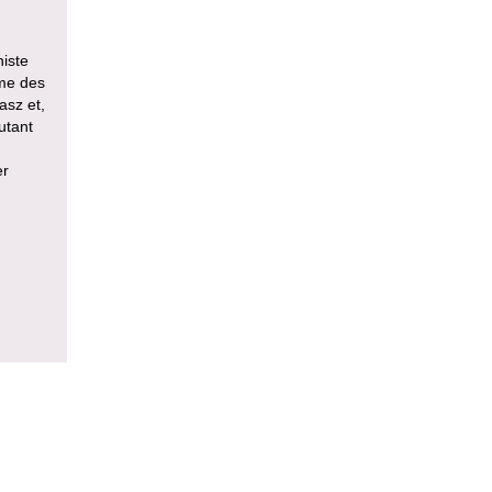
niste
mme des
asz et,
utant
er