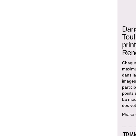
Dans
Toul
prin
Ren
Chaque 
maximum
dans la
images 
partici
points 
La modi
des vot
Phase 
TRIA