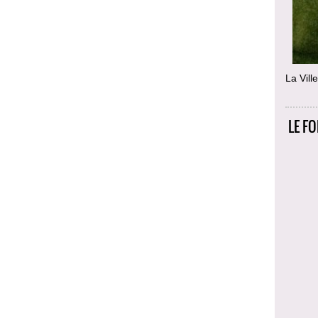
La Vill
LE F