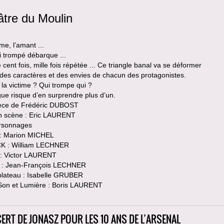
tre du Moulin
e, l’amant ...
i trompé débarque ...
e cent fois, mille fois répétée ... Ce triangle banal va se déformer
des caractères et des envies de chacun des protagonistes.
 la victime ? Qui trompe qui ?
gue risque d’en surprendre plus d’un.
èce de Frédéric DUBOST
n scène : Eric LAURENT
rsonnages
: Marion MICHEL
 : William LECHNER
: Victor LAURENT
 : Jean-François LECHNER
plateau : Isabelle GRUBER
Son et Lumière : Boris LAURENT
ERT DE JONASZ POUR LES 10 ANS DE L’ARSENAL