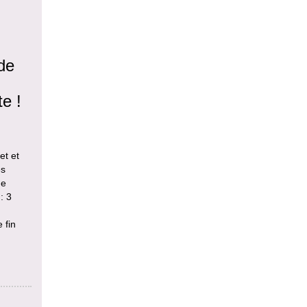
 de
te !
et et
es
ue
: 3
 fin