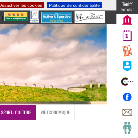
"Toul.fr"
Désactiver les cookies
Politique de confidentialité
En 1 clic !
t
|
nl
SPORT - CULTURE
VIE ÉCONOMIQUE