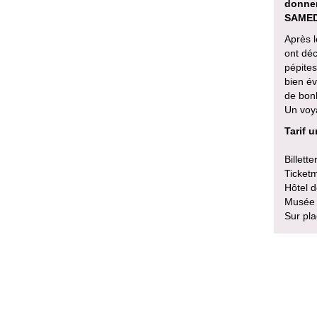
donner
SAMED
Après l
ont dé
pépites
bien é
de bon
Un voy
Tarif u
Billetter
Ticketm
Hôtel d
Musée d
Sur pla
Ajoute