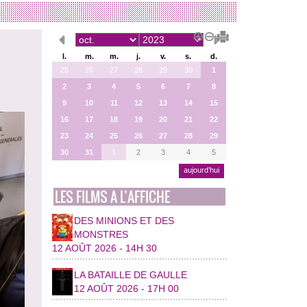
l.
m.
m.
j.
v.
s.
d.
25
26
27
28
29
30
1
2
3
4
5
6
7
8
9
10
11
12
13
14
15
16
17
18
19
20
21
22
23
24
25
26
27
28
29
30
31
1
2
3
4
5
aujourd’hui
LES FILMS A L’AFFICHE
DES MINIONS ET DES
MONSTRES
12 AOÛT 2026 - 14H 30
LA BATAILLE DE GAULLE
12 AOÛT 2026 - 17H 00