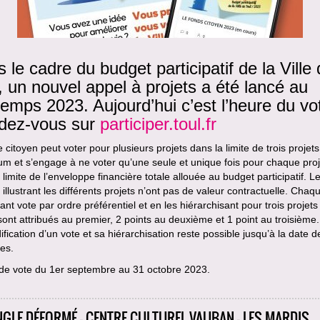
 le cadre du budget participatif de la Ville
, un nouvel appel à projets a été lancé au
temps 2023. Aujourd’hui c’est l’heure du vo
dez-vous sur
participer.toul.fr
citoyen peut voter pour plusieurs projets dans la limite de trois projets
 et s’engage à ne voter qu’une seule et unique fois pour chaque proj
 limite de l’enveloppe financière totale allouée au budget participatif. L
illustrant les différents projets n’ont pas de valeur contractuelle. Chaq
pant vote par ordre préférentiel et en les hiérarchisant pour trois projets 
sont attribués au premier, 2 points au deuxième et 1 point au troisième.
fication d’un vote et sa hiérarchisation reste possible jusqu’à la date de
es.
de vote du 1er septembre au 31 octobre 2023.
NGLE DÉFORMÉ - CENTRE CULTUREL VAUBAN - LES MARDIS,