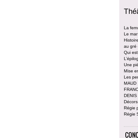
Théâ
La femm
Le mar
Histoir
au gré 
Qui est
L’épilo
Une pi
Mise e
Les pe
MAUD 
FRANCK
DENIS 
Décors
Régie 
Régie 
CONC