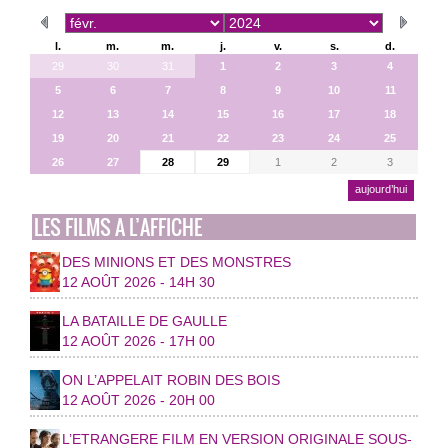
l.
m.
m.
j.
v.
s.
d.
29
30
31
1
2
3
4
5
6
7
8
9
10
11
12
13
14
15
16
17
18
19
20
21
22
23
24
25
26
27
28
29
1
2
3
aujourd’hui
LES FILMS A L’AFFICHE
DES MINIONS ET DES MONSTRES
12 AOÛT 2026 - 14H 30
LA BATAILLE DE GAULLE
12 AOÛT 2026 - 17H 00
ON L’APPELAIT ROBIN DES BOIS
12 AOÛT 2026 - 20H 00
L’ETRANGERE FILM EN VERSION ORIGINALE SOUS-