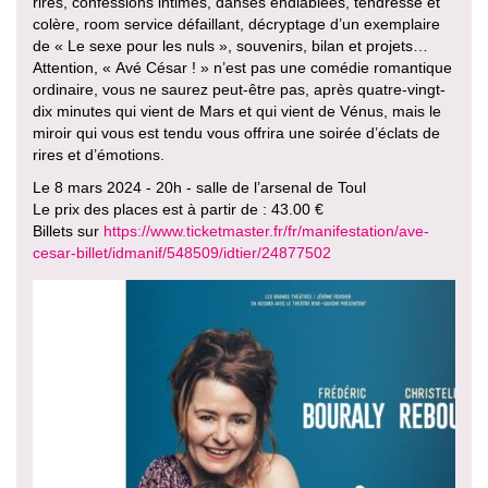
rires, confessions intimes, danses endiablées, tendresse et
colère, room service défaillant, décryptage d’un exemplaire
de « Le sexe pour les nuls », souvenirs, bilan et projets…
Attention, « Avé César ! » n’est pas une comédie romantique
ordinaire, vous ne saurez peut-être pas, après quatre-vingt-
dix minutes qui vient de Mars et qui vient de Vénus, mais le
miroir qui vous est tendu vous offrira une soirée d’éclats de
rires et d’émotions.
Le 8 mars 2024 - 20h - salle de l’arsenal de Toul
Le prix des places est à partir de : 43.00 €
Billets sur
https://www.ticketmaster.fr/fr/manifestation/ave-
cesar-billet/idmanif/548509/idtier/24877502