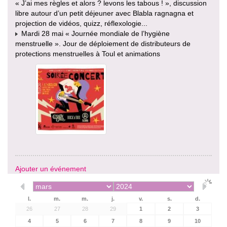
« J’ai mes règles et alors ? levons les tabous ! », discussion
libre autour d’un petit déjeuner avec Blabla ragnagna et
projection de vidéos, quizz, réflexologie...
Mardi 28 mai « Journée mondiale de l’hygiène
menstruelle ». Jour de déploiement de distributeurs de
protections menstruelles à Toul et animations
Ajouter un événement
l.
m.
m.
j.
v.
s.
d.
26
27
28
29
1
2
3
4
5
6
7
8
9
10