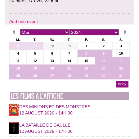
20 mars, 17 avril, 22 mai
Add one event
M.
T.
W.
T.
F.
S.
S.
26
27
28
29
1
2
3
4
5
6
7
8
9
10
11
12
13
14
15
16
17
18
19
20
21
22
23
24
25
26
27
28
29
30
31
today
LES FILMS A L’AFFICHE
DES MINIONS ET DES MONSTRES
12 AUGUST 2026 - 14H 30
LA BATAILLE DE GAULLE
12 AUGUST 2026 - 17H 00