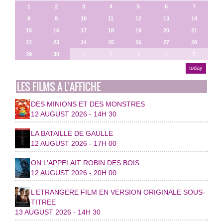
1
2
3
4
5
6
7
8
9
10
11
12
13
14
15
16
17
18
19
20
21
22
23
24
25
26
27
28
29
30
1
2
3
4
5
today
LES FILMS A L’AFFICHE
DES MINIONS ET DES MONSTRES
12 AUGUST 2026 - 14H 30
LA BATAILLE DE GAULLE
12 AUGUST 2026 - 17H 00
ON L’APPELAIT ROBIN DES BOIS
12 AUGUST 2026 - 20H 00
L’ETRANGERE FILM EN VERSION ORIGINALE SOUS-
TITREE
13 AUGUST 2026 - 14H 30