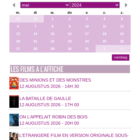
m.
di
w.
do
v.
z.
z.
29
30
1
2
3
4
5
6
7
8
9
10
11
12
13
14
15
16
17
18
19
20
21
22
23
24
25
26
27
28
29
30
31
1
2
vandaag
LES FILMS A L’AFFICHE
DES MINIONS ET DES MONSTRES
12 AUGUSTUS 2026 - 14H 30
LA BATAILLE DE GAULLE
12 AUGUSTUS 2026 - 17H 00
ON L’APPELAIT ROBIN DES BOIS
12 AUGUSTUS 2026 - 20H 00
L’ETRANGERE FILM EN VERSION ORIGINALE SOUS-